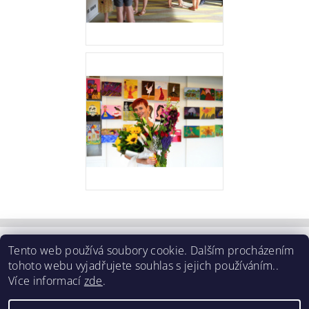
Tento web používá soubory cookie. Dalším procházením
Obchodní podmínky
tohoto webu vyjadřujete souhlas s jejich používáním..
Více informací
zde
.