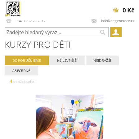
0 Kč
info@artgenerace.cz
+420 732 735 512
KURZY PRO DĚTI
DOPORUČUJEME
NEJLEVNĚJŠÍ
NEJDRAŽŠÍ
ABECEDNĚ
4
položek celkem