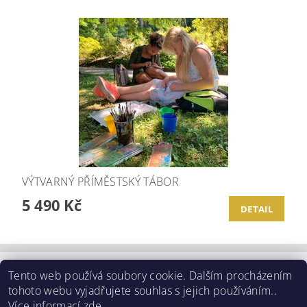
VÝTVARNÝ PŘÍMĚSTSKÝ TÁBOR
5 490 Kč
DETAIL
Tento web používá soubory cookie. Dalším procházením
Obchodní podmínky
tohoto webu vyjadřujete souhlas s jejich používáním..
Více informací
zde
.