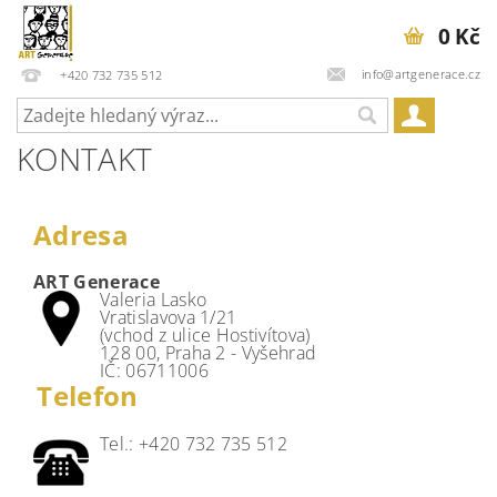
0 Kč
info@artgenerace.cz
+420 732 735 512
KONTAKT
Adresa
ART Generace
Valeria Lasko
Vratislavova 1/21
(vchod z ulice Hostivítova)
128 00, Praha 2 - Vyšehrad
IČ: 06711006
Telefon
Tel.: +420 732 735 512