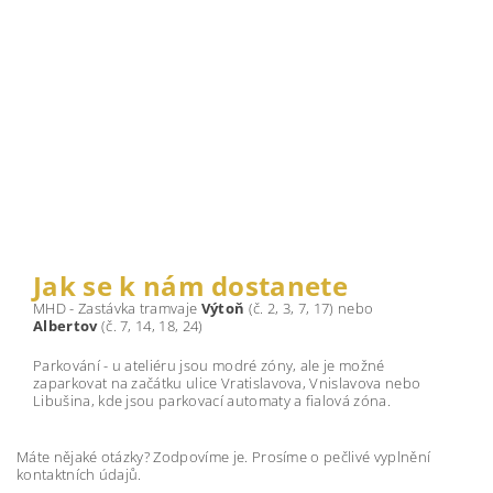
Jak se k nám dostanete
MHD - Zastávka tramvaje
Výtoň
(č. 2, 3, 7, 17) nebo
Albertov
(č. 7, 14, 18, 24)
Parkování - u ateliéru jsou modré zóny, ale je možné
zaparkovat na začátku ulice Vratislavova, Vnislavova nebo
Libušina, kde jsou parkovací automaty a fialová zóna.
Máte nějaké otázky? Zodpovíme je. Prosíme o pečlivé vyplnění
kontaktních údajů.