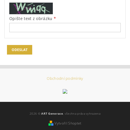
Opište text z obrázku
Obchodní podmínky
2026 ©
ART Generace
, všechna práva vyhrazena
Vytvořil Shoptet