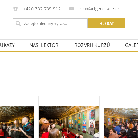
info@artgenerace.cz
+420 732 735 512
OUKAZY
NAŠI LEKTOŘI
ROZVRH KURZŮ
GALER