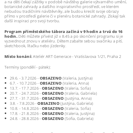
a na děti čekají zážitky v podobě návštěvy galerie výtvarného umění,
botanické zahrady a dalšího inspirativního prostředí, ve kterém
nebudou tradičními návštěvníky, ale budou kreslit svoje obrazy
přímo v prostředí galerie či v plenéru botanické zahrady. Získají tak
další inspiraci pro svoji tvorbu.
Program příměstského tábora začíná v 9 hodin a trvá do 16
hodin.
Děti můžete přivést již v 8.45 a po skončení programu si je
vyzvednout znovu v ateliéru. Dětem zabalte sebou svačinku a pití,
sketchbook, lítačku nebo jízdenky.
Místo konání:
Ateliér ART Generace -
Vratislavova 1/21, Praha 2
Termíny (pondělí - pátek):
29.6. - 3.7.2026 -
OBSAZENO
(Valeria, Justýna)
6.7. - 10.7.2026 -
OBSAZENO
(Valeria, Anna)
13.7. - 17.7.2026 -
OBSAZENO
(Valeria, Sofia)
20.7. - 24.7.2026 -
OBSAZENO
(Valeria, Gabriela)
27.7. - 31.7.2026 -
OBSAZENO
(Justýna, Anna)
3.8. - 7.8.2026 -
OBSAZENO
(Justýna, Gabriela)
10.8. - 14.8.2026 -
OBSAZENO
(Valeria, Sofia)
17.8. - 21.8.2026 -
OBSAZENO
(Valeria, Justýna)
24.8. - 28.8.2026 -
OBSAZENO
(Sofia, Gabriela)