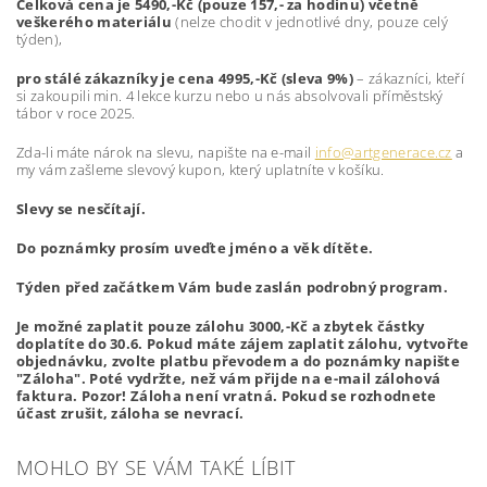
Celková cena je 5490,-Kč (pouze 157,- za hodinu) včetně
veškerého materiálu
(nelze chodit v jednotlivé dny, pouze celý
týden),
pro stálé zákazníky je cena 4995,-Kč (sleva 9%)
– zákazníci, kteří
si zakoupili min. 4 lekce kurzu nebo u nás absolvovali příměstský
tábor v roce 2025.
Zda-li máte nárok na slevu, napište na e-mail
info@artgenerace.cz
a
my vám zašleme slevový kupon, který uplatníte v košíku.
Slevy se nesčítají.
Do poznámky prosím uveďte jméno a věk dítěte.
Týden před začátkem Vám bude zaslán podrobný program.
Je možné zaplatit pouze zálohu 3000,-Kč a zbytek částky
doplatíte do 30.6. Pokud máte zájem zaplatit zálohu, vytvořte
objednávku, zvolte platbu převodem a do poznámky napište
"Záloha". Poté vydržte, než vám přijde na e-mail zálohová
faktura. Pozor! Záloha není vratná. Pokud se rozhodnete
účast zrušit, záloha se nevrací.
MOHLO BY SE VÁM TAKÉ LÍBIT