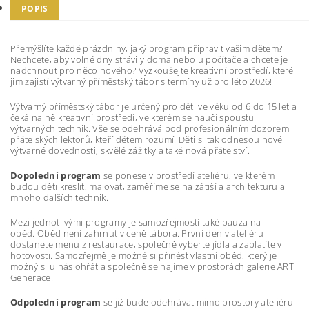
POPIS
Přemýšlíte každé prázdniny, jaký program připravit vašim dětem?
Nechcete, aby volné dny strávily doma nebo u počítače a chcete je
nadchnout pro něco nového? Vyzkoušejte kreativní prostředí, které
jim zajistí výtvarný příměstský tábor s termíny už pro léto 2026!
Výtvarný příměstský tábor je určený pro děti ve věku od 6 do 15 let a
čeká na ně kreativní prostředí, ve kterém se naučí spoustu
výtvarných technik. Vše se odehrává pod profesionálním dozorem
přátelských lektorů, kteří dětem rozumí. Děti si tak odnesou nové
výtvarné dovednosti, skvělé zážitky a také nová přátelství.
Dopolední program
se ponese v prostředí ateliéru, ve kterém
budou děti kreslit, malovat, zaměříme se na zátiší a architekturu a
mnoho dalších technik.
Mezi jednotlivými programy je samozřejmostí také pauza na
oběd.
Oběd není zahrnut v ceně tábora. První den v ateliéru
dostanete menu z restaurace, společně vyberte jídla a zaplatíte v
hotovosti. Samozřejmě je možné si přinést vlastní oběd, který je
možný si u nás ohřát a společně se najíme v prostorách galerie ART
Generace.
Odpolední program
se již bude odehrávat mimo prostory ateliéru