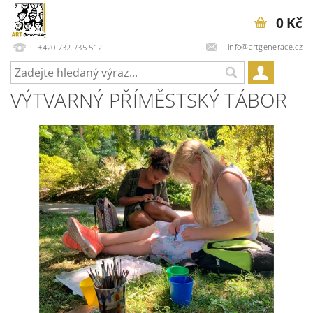
0 Kč
info@artgenerace.cz
+420 732 735 512
VÝTVARNÝ PŘÍMĚSTSKÝ TÁBOR